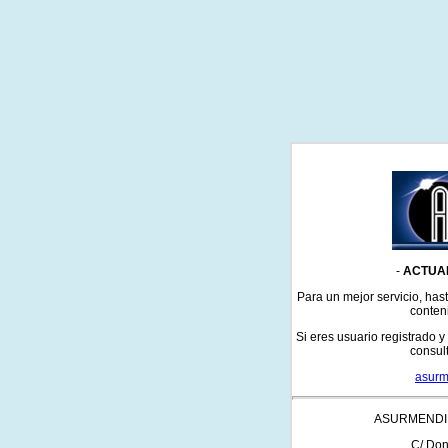
-
ACTUA
Para un mejor servicio, has
conten
Si eres usuario registrado y
consult
asur
ASURMENDI 
C/ Don